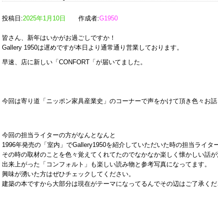
投稿日:
2025年1月10日
作成者:
G1950
皆さん、新年はいかがお過ごしですか！
Gallery 1950は遅めですが本日より通常通り営業しております。
早速、店に新しい「CONFORT「が届いてました。
今回は寄り道「ニッポン家具産業史」のコーナーで声をかけて頂き色々お話
今回の担当ライターの方がなんとなんと
1996年発売の「室内」でGallery1950を紹介していただいた時の担当ライ
その時の取材のことを色々覚えてくれてたのでなかなか楽しく懐かしい話が
出来上がった「コンフォルト」も楽しい読み物と参考写真になってます。
興味が湧いた方はぜひチェックしてください。
建築の本ですから大部分は現在がテーマになってるんでその辺はご了承くだ