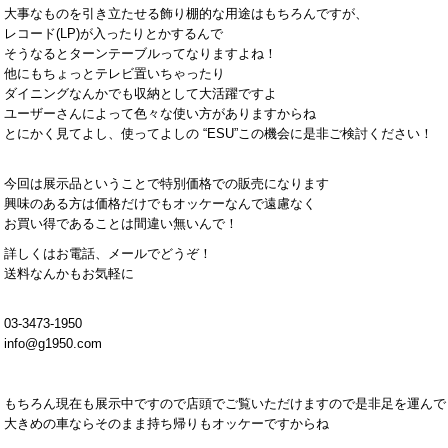
大事なものを引き立たせる飾り棚的な用途はもちろんですが、
レコード(LP)が入ったりとかするんで
そうなるとターンテーブルってなりますよね！
他にもちょっとテレビ置いちゃったり
ダイニングなんかでも収納として大活躍ですよ
ユーザーさんによって色々な使い方がありますからね
とにかく見てよし、使ってよしの “ESU”この機会に是非ご検討ください！
今回は展示品ということで特別価格での販売になります
興味のある方は価格だけでもオッケーなんで遠慮なく
お買い得であることは間違い無いんで！
詳しくはお電話、メールでどうぞ！
送料なんかもお気軽に
03-3473-1950
info@g1950.com
もちろん現在も展示中ですので店頭でご覧いただけますので是非足を運んで
大きめの車ならそのまま持ち帰りもオッケーですからね