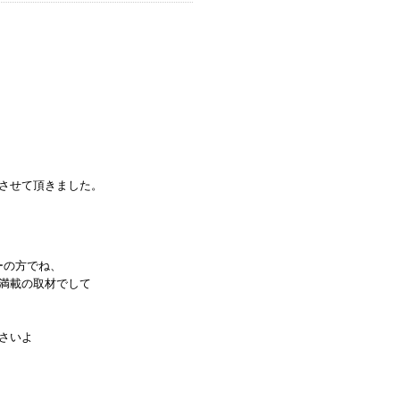
させて頂きました。
ターの方でね、
満載の取材でして
さいよ