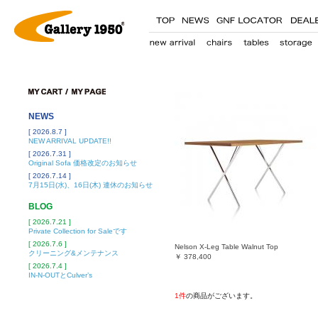
NEWS
[ 2026.8.7 ]
NEW ARRIVAL UPDATE!!
[ 2026.7.31 ]
Original Sofa 価格改定のお知らせ
[ 2026.7.14 ]
7月15日(水)、16日(木) 連休のお知らせ
BLOG
[ 2026.7.21 ]
Private Collection for Saleです
[ 2026.7.6 ]
Nelson X-Leg Table Walnut Top
クリーニング&メンテナンス
￥
378,400
[ 2026.7.4 ]
IN-N-OUTとCulver’s
1件
の商品がございます。