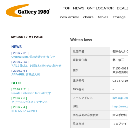
Written laws
NEWS
販売業者
有限会社レ
[ 2026.7.31 ]
Original Sofa 価格改定のお知らせ
運営責任者
北 修三
[ 2026.7.14 ]
7月15日(水)、16日(木) 連休のお知らせ
〒150-001
住所
[ 2026.7.6 ]
東京都渋谷区
APPAREL 新商品入荷
電話番号
03-3473-1
BLOG
[ 2026.7.21 ]
FAX番号
--
Private Collection for Saleです
メールアドレス
info@g195
[ 2026.7.6 ]
クリーニング&メンテナンス
URL
http://www
[ 2026.7.4 ]
IN-N-OUTとCulver’s
商品以外の必要代金
振込手数料
注文方法
ウェブサイ