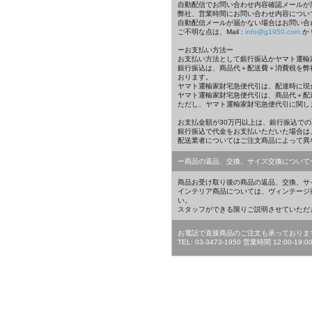
自動配信でお問い合わせ内容確認メールが
弊社、営業時間にお問い合わせ内容につい
自動配信メールが届かない場合はお問い合
ご不明な点は、Mail :
info@g1950.com
か 
ーお支払い方法ー
お支払い方法として銀行振込かヤマト運輸
銀行振込は、商品代＋配送費＋消費税を弊
おります。
ヤマト運輸家財宅急便代引は、配達時に現
ヤマト運輸家財宅急便代引は、商品代＋配
ただし、ヤマト運輸家財宅急便代引に関し
お支払金額が30万円以上は、銀行振込で
銀行振込で代金をお支払いただいた場合は
配送業者についてはご注文商品によって異
ー商品の返品、交換、サイズ交換について
商品お受け取り後の商品の返品、交換、サ
インテリア商品については、ヴィンテージ
い。
スタッフができる限りご説明させていただ
お電話で直接商品のご注文も承っておりま
TEL: 03-3473-1950 営業時間 1