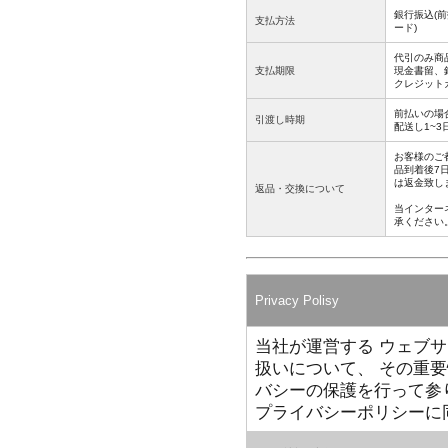
銀行振込(前
支払方法
ード)
代引のみ商
支払期限
現金書留、
クレジットカ
前払いの場
引渡し時期
配送し1~
お客様のご
品到着後7
は返金致し
返品・交換について
当インター
承ください
Privacy Polisy
当社が運営する ウェブサイト
扱いについて、 その重
バシーの保護を行って参
プライバシーポリシーに