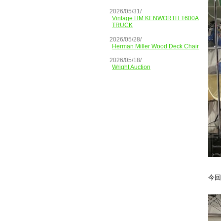
2026/05/31/
Vintage HM KENWORTH T600A
TRUCK
2026/05/28/
Herman Miller Wood Deck Chair
2026/05/18/
Wright Auction
今回