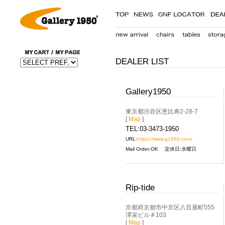
DEALER LIST
Gallery1950
東京都渋谷区恵比寿2-28-7
[
Map
]
TEL:03-3473-1950
URL:
https://www.g1950.com/
Mail Order:OK
定休日:水曜日
Rip-tide
京都府京都市中京区八百屋町555
澤栄ビル＃103
[
Map
]