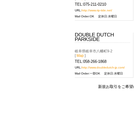
TEL:075-211-0210
URL:
http://www.rip-tide.net/
Mail Order:OK
定休日:水曜日
DOUBLE DUTCH
PARKSIDE
岐阜県岐阜市八幡町9-2
[
Map
]
TEL:058-266-1868
URL:
http://www.doubledutch-jp.com/
Mail Order:一部OK
定休日:水曜日
新規お取引をご希望