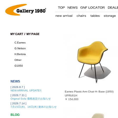
C.Eames
G.Nelson
H.Bertoia
Other
G1950
NEWS
[ 2026.8.7 ]
NEW ARRIVAL UPDATE!!
Eames Plastic Arm Chair H- Base (1950)
[ 2026.7.31 ]
UPRU01H
Original Sofa 価格改定のお知らせ
￥
154,000
[ 2026.7.14 ]
7月15日(水)、16日(木) 連休のお知らせ
BLOG