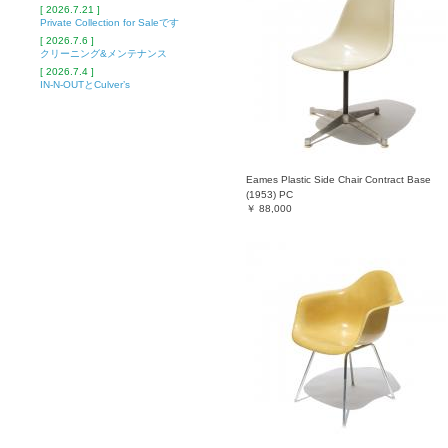
[ 2026.7.21 ]
Private Collection for Saleです
[ 2026.7.6 ]
クリーニング&メンテナンス
[ 2026.7.4 ]
IN-N-OUTとCulver’s
Eames Plastic Side Chair Contract Base
(1953) PC
￥
88,000