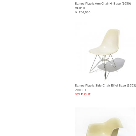
Eames Plastic Arm Chair H- Base (1950)
MU01H
￥
154,000
Eames Plastic Side Chair Eiffel Base (1953)
PC03ET
SOLD OUT