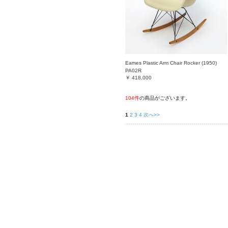
Eames Plastic Arm Chair Rocker (1950)
PA02R
￥
418,000
104件
の商品がございます。
1
2
3
4
次へ>>