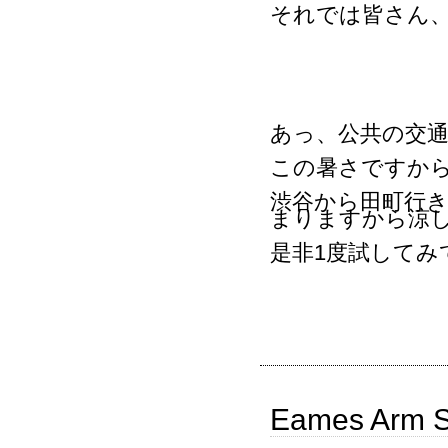
それでは皆さん
あっ、公共の交
この暑さですか
渋谷から田町行
まりますから涼
是非1度試してみ
Eames Arm She