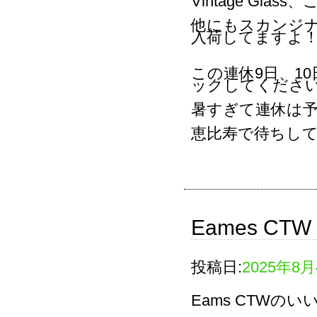
Vintage Gl
他にもスカンジナ
入荷してますよ
この連休9日、1
ックしてくださ
暑すぎて連休は
恵比寿で待ちし
Eames CTW f
投稿日:
2025年8
Eams CTWの