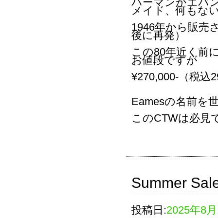
ハーマンかエバ
メイド、何もな
1946年から販売さ
後に再発）
この80年近く前
お値段ですが
¥270,000-（税込2
Eamesの名前
このCTWは必見
Summer Sal
投稿日:
2025年8