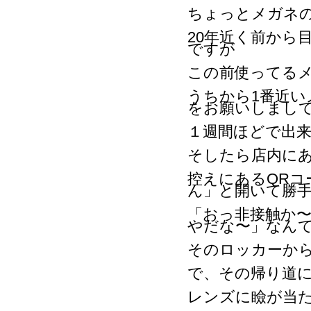
ちょっとメガネ
20年近く前から
ですが
この前使ってる
うちから1番近
をお願いしまし
１週間ほどで出
そしたら店内に
控えにあるQR
ん」と開いて勝
「おっ非接触か〜
やだな〜」なん
そのロッカーか
で、その帰り道
レンズに瞼が当