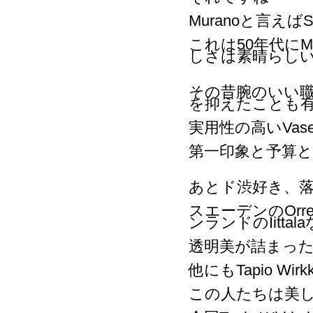
Muranoと言え
これは50年代に
しさは素晴らし
その昔腕のいい職
を抑えたことも
実用性の高いVa
第一印象と予算
あとド渋好き、
スエーデンのOrref
ンランドのIitta
透明美が詰まったTi
他にもTapio Wirk
この人たちは美