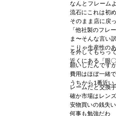
なんとフレーム
流石にこれは初め
そのまま店に戻
「他社製のフレ
ま〜そんな言い
こりゃ生産性の
を外してもらっ
近くにある「眼
願いしたんです
費用はほぼ一緒
うちから1番近い
レームだと交換手数
確か市場はレンズ代
安物買いの銭失
何事も勉強だわ