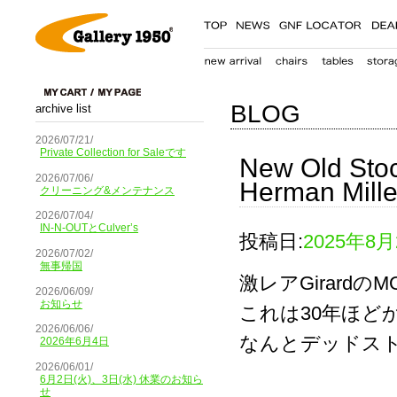
BLOG
archive list
2026/07/21/
Private Collection for Saleです
New Old Stoc
2026/07/06/
Herman Mille
クリーニング&メンテナンス
2026/07/04/
IN-N-OUTとCulver’s
投稿日:
2025年8月
2026/07/02/
無事帰国
激レアGirardのM
2026/06/09/
お知らせ
これは30年ほど
2026/06/06/
なんとデッドス
2026年6月4日
2026/06/01/
6月2日(火)、3日(水) 休業のお知ら
せ