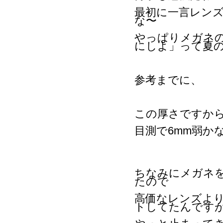
最初に一言レン
な〜
やっぱりメガネ
にしよ」って夏
参考までに、
この厚さですか
目測で6mm弱か
ちなみにメガネ
たので
高価なレンズよ
トしてたんです