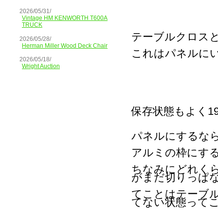
2026/05/31/
Vintage HM KENWORTH T600A
TRUCK
テーブルクロス
2026/05/28/
Herman Miller Wood Deck Chair
これはパネルに
2026/05/18/
Wright Auction
保存状態もよく1
パネルにするな
アルミの枠にす
ちなみにどれく
がまだ切りっぱ
てことはテーブ
てない状態って