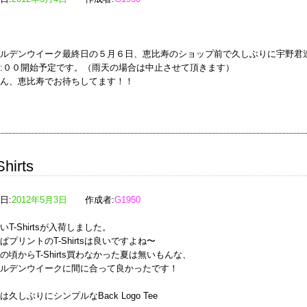
ルデンウイーク最終日の５月６日、恵比寿のショップ前で久しぶりに宇野君
:００開始予定です。（雨天の場合は中止させて頂きます）
ん、恵比寿でお待ちしてます！！
Shirts
日:
2012年5月3日
作成者:
G1950
いT-Shirtsが入荷しました。
ぱプリントのT-Shirtsは良いですよね〜
の頃からT-Shirts買わなかった夏は無いもんな、
ルデンウイークに間に合って良かったです！
は久しぶりにシンプルなBack Logo Tee