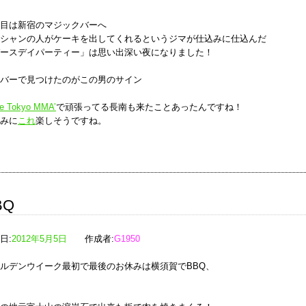
目は新宿のマジックバーへ
シャンの人がケーキを出してくれるというジマが仕込みに仕込んだ
ースデイパーティー」は思い出深い夜になりました！
バーで見つけたのがこの男のサイン
be Tokyo MMA’
で頑張ってる長南も来たことあったんですね！
みに
これ
楽しそうですね。
BQ
日:
2012年5月5日
作成者:
G1950
ルデンウイーク最初で最後のお休みは横須賀でBBQ、