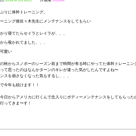
ぶりに体幹トレーニング。
ーニング後佐々木先生にメンテナンスをしてもらい
かり寝てたらセイラとレイラが、、、
から覗かれてました、、、
可愛い
の秋からスノボーのシーズン前まで時間が有る時にやってた体幹トレーニン
って思ったのはなんかターンのキレが違った気がしたんですよね〜
ンスを崩さなくなった気もするし、、、
で今年も続けます！！
今日からアメリカに行くんで念入りにボディーメンテナンスをしてもらった
行ってきま〜す！