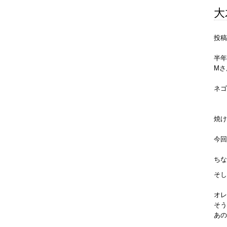
大
投稿
半年
Mさ
ネゴ
焼け
今回
ちな
そし
オレ
そう
あの