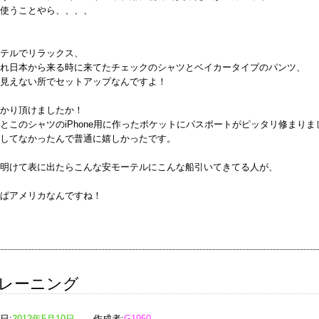
使うことやら、、、、
テルでリラックス、
れ日本から来る時に来てたチェックのシャツとベイカータイプのパンツ、
見えない所でセットアップなんですよ！
かり頂けましたか！
とこのシャツのiPhone用に作ったポケットにパスポートがピッタリ修まりま
してなかったんで普通に嬉しかったです。
明けて表に出たらこんな安モーテルにこんな船引いてきてる人が、
ぱアメリカなんですね！
レーニング
日:
2012年5月10日
作成者:
G1950