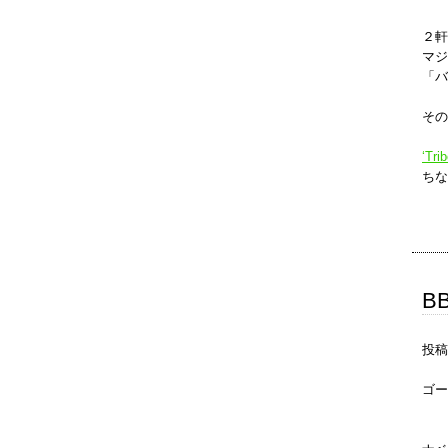
２軒
マジ
「バ
その
‘Tri
ちな
B
投稿
ゴー