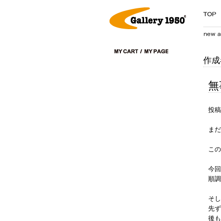
作成
無
投稿
まだ
この
今回
順調
そし
先ず
後も