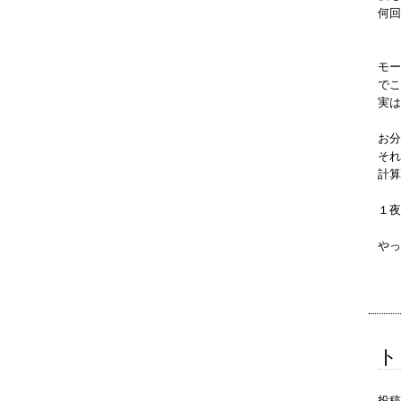
何回
モー
でこ
実は
お分
それ
計算
１夜
やっ
ト
投稿