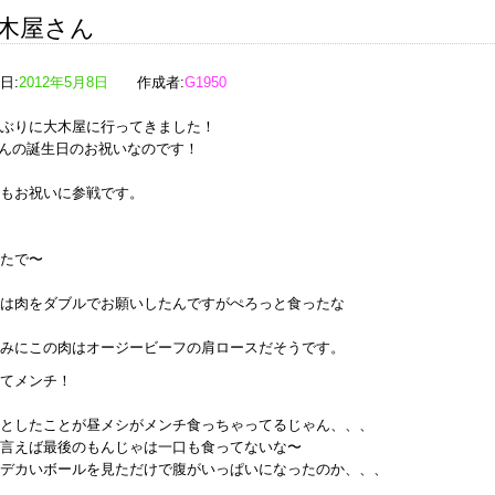
木屋さん
日:
2012年5月8日
作成者:
G1950
ぶりに大木屋に行ってきました！
んの誕生日のお祝いなのです！
もお祝いに参戦です。
たで〜
は肉をダブルでお願いしたんですがぺろっと食ったな
みにこの肉はオージービーフの肩ロースだそうです。
てメンチ！
としたことが昼メシがメンチ食っちゃってるじゃん、、、
言えば最後のもんじゃは一口も食ってないな〜
デカいボールを見ただけで腹がいっぱいになったのか、、、