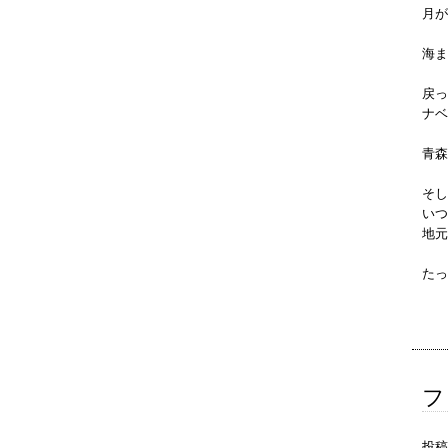
月が
海ま
戻っ
ナベ
青森
そし
いつ
地元
たっ
フ
投稿