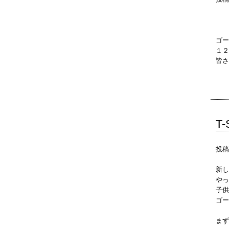
ゴー
１２
皆さ
T-
投稿
新し
やっ
子供
ゴー
まず