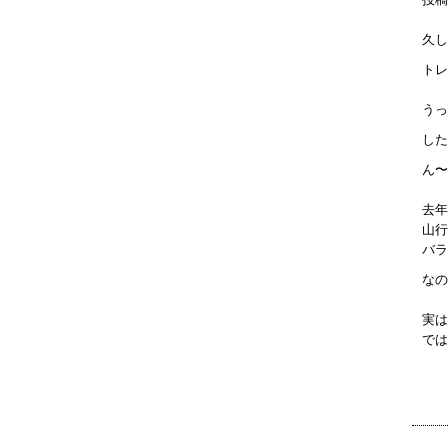
久し
トレ
うっ
した
ん〜
去年
山行
バラ
なの
実は
では