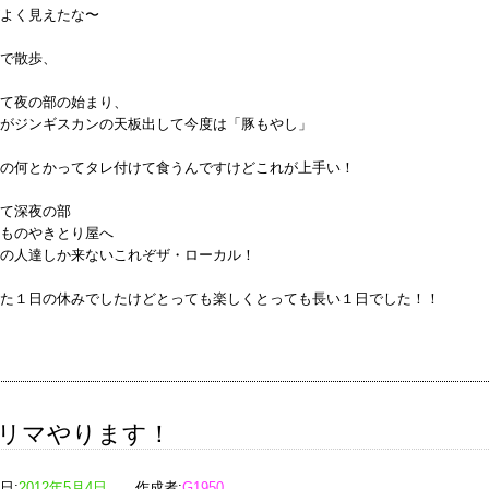
よく見えたな〜
で散歩、
て夜の部の始まり、
がジンギスカンの天板出して今度は「豚もやし」
の何とかってタレ付けて食うんですけどこれが上手い！
て深夜の部
ものやきとり屋へ
の人達しか来ないこれぞザ・ローカル！
た１日の休みでしたけどとっても楽しくとっても長い１日でした！！
リマやります！
日:
2012年5月4日
作成者:
G1950