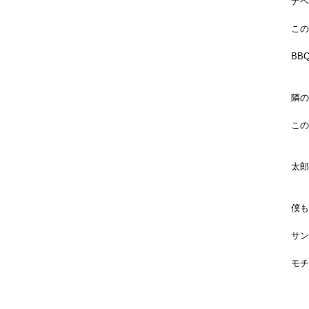
ナベ
この
BB
隣の
この
太郎
僕も
サン
モチ