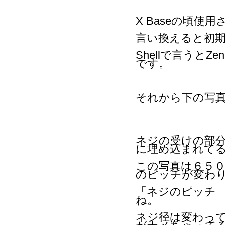
X Baseの頃使
言い換えると初
Shellで言うとZe
です。
それから下の写
ネジの受けの部
に埋め込まれて
この写真は６５０
のピッチが変わ
「ネジのピッチ
ね。
ネジ径は変わっ