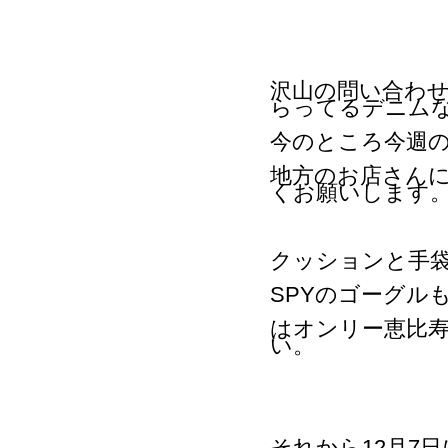
沢山の問い合わ
らってるデニム
今のところ今週
地方のお店さん
くお願いします
クッションと手
SPYのゴーグル
はオンリー恵比寿
い。
それから12月7日に