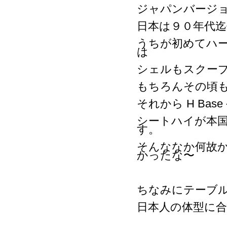
ジャパンバージ
日本は９０年代
うちが初めてハ
は
シェルもスクー
もちろんその頃
それから H Base
シートハイが本
す。
そんななか何故
かったな〜
ちなみにテーブ
日本人の体型に