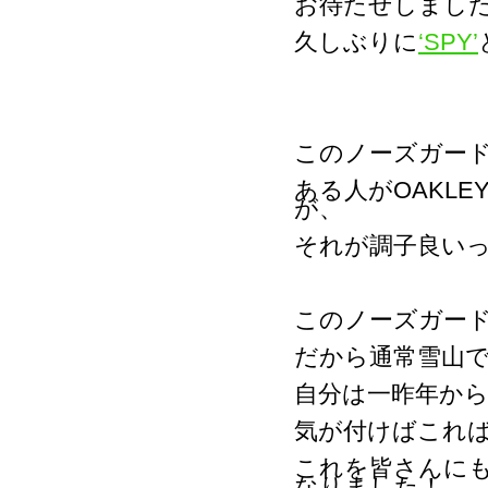
お待たせしまし
久しぶりに
‘SPY’
このノーズガー
ある人がOAKL
が、
それが調子良いっ
このノーズガー
だから通常雪山
自分は一昨年か
気が付けばこれ
これを皆さんにも
なりました！