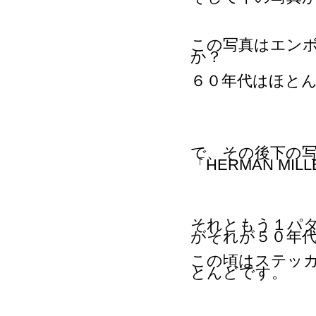
この写真はエン
か？
６０年代はほと
で、その後下の
「HERMAN M
それともう１パ
がそれが５０年
この頃はステッ
とんどです。