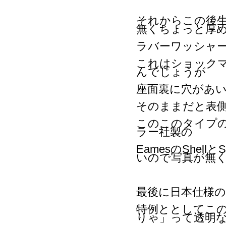
それからこの後生地
無くちょっと厚
ラバーワッシャ
これはショック
んでじょうが
座面裏に穴があ
そのままだと表
このこのタイプ
ラー社製の
EamesのShe
いので写真が無
最後に日本仕様
特例ととしてこ
りゃ」って透明