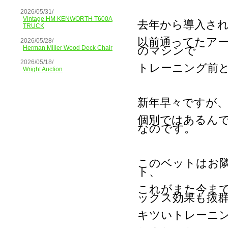
2026/05/31/
Vintage HM KENWORTH T600A
去年から導入さ
TRUCK
以前通ってたア
2026/05/28/
Herman Miller Wood Deck Chair
のマシンで
2026/05/18/
トレーニング前
Wright Auction
新年早々ですが
個別ではあるん
なのです。
このベットはお
ト、
これがまた今ま
ックス効果も抜
キツいトレーニ