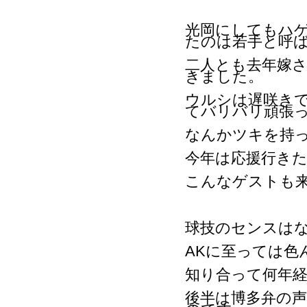
光岡にしてもハ
たのは若手と呼
二人とも去年嫁
きました。
ウルシは遅咲きで
てバリバリ頑張
なんかツキを持
今年は応援行き
こんなゲストも
球技のセンスは
AKに至っては色
知り合って何年
後半は博多弁の