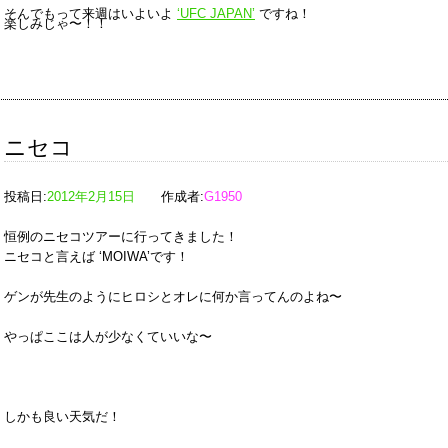
そんでもって来週はいよいよ
‘UFC JAPAN’
ですね！
楽しみじゃ〜！！
ニセコ
投稿日:
2012年2月15日
作成者:
G1950
恒例のニセコツアーに行ってきました！
ニセコと言えば ‘MOIWA’です！
ゲンが先生のようにヒロシとオレに何か言ってんのよね〜
やっぱここは人が少なくていいな〜
しかも良い天気だ！