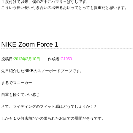
１度付けて以来、僕の左手にハマりっぱなしです。
こういう長い長い付き合いの出来るお店ってとっても貴重だと思います。
NIKE Zoom Force 1
投稿日:
2012年2月10日
作成者:
G1950
先日紹介したNIKEのスノーボードブーツです。
まるでスニーカー
自重も軽くていい感じ
さて、ライディングのフィット感はどうでしょうか！?
しかも１０何店舗だかの限られたお店での展開だそうです。