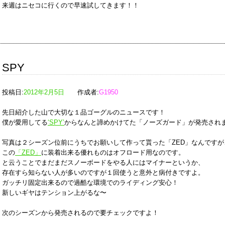
来週はニセコに行くので早速試してきます！！
SPY
投稿日:
2012年2月5日
作成者:
G1950
先日紹介した山で大切な１品ゴーグルのニュースです！
僕が愛用してる
‘SPY’
からなんと諦めかけてた「ノーズガード」が発売され
写真は２シーズン位前にうちでお願いして作って貰った「ZED」なんですが
この
「ZED」
に装着出来る優れものはオフロード用なのです。
と云うことでまだまだスノーボードをやる人にはマイナーというか、
存在すら知らない人が多いのですが１回使うと意外と病付きですよ。
ガッチリ固定出来るので過酷な環境でのライディング安心！
新しいギヤはテンション上がるな〜
次のシーズンから発売されるので要チェックですよ！