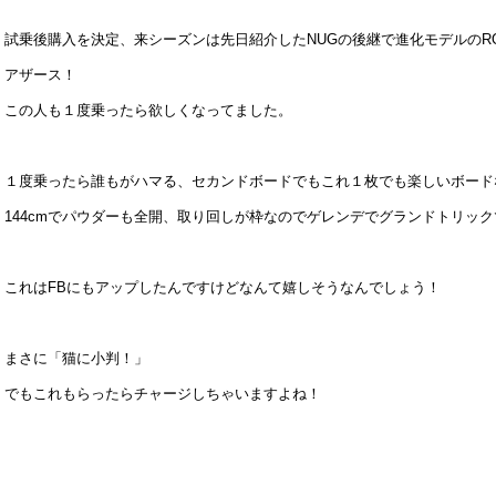
試乗後購入を決定、来シーズンは先日紹介したNUGの後継で進化モデルのR
アザース！
この人も１度乗ったら欲しくなってました。
１度乗ったら誰もがハマる、セカンドボードでもこれ１枚でも楽しいボード
144cmでパウダーも全開、取り回しが枠なのでゲレンデでグランドトリッ
これはFBにもアップしたんですけどなんて嬉しそうなんでしょう！
まさに「猫に小判！」
でもこれもらったらチャージしちゃいますよね！