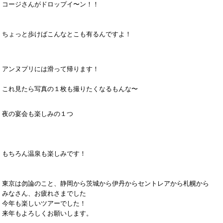
コージさんがドロップイ〜ン！！
ちょっと歩けばこんなとこも有るんですよ！
アンヌプリには滑って帰ります！
これ見たら写真の１枚も撮りたくなるもんな〜
夜の宴会も楽しみの１つ
もちろん温泉も楽しみです！
東京は勿論のこと、静岡から茨城から伊丹からセントレアから札幌から
みなさん、お疲れさまでした
今年も楽しいツアーでした！
来年もよろしくお願いします。