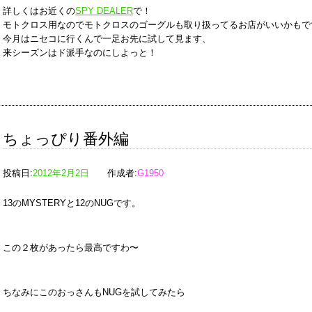
詳しくはお近くの
SPY DEALER
で！
モトクロス用なのでモトクロスのゴーグルも取り扱ってるお店がいいかもで
今月はニセコに行くんで一足お先に試して見ます、
来シーズンはド派手なのにしよっと！
ちょっぴり番外編
投稿日:
2012年2月2日
作成者:
G1950
13のMYSTERYと12のNUGです。
この２枚があったら最高ですわ〜
ちなみにこのおっさんもNUGを試してみたら