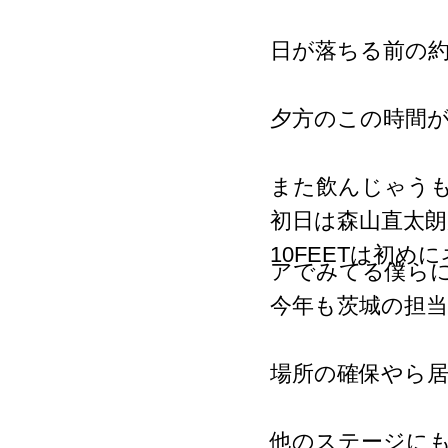
日が落ちる前の
夕方のこの時間
また飲んじゃう
初日は森山直太
10FEETは初
アでみてる僕ら
今年も茨城の担
場所の確保やら
他のステージに