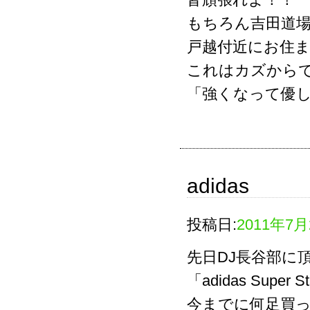
もちろん吉田道
戸越付近にお住
これはカズから
「強くなって優
adidas
投稿日:
2011年7月
先日DJ長谷部に
「adidas Super S
今までに何足買