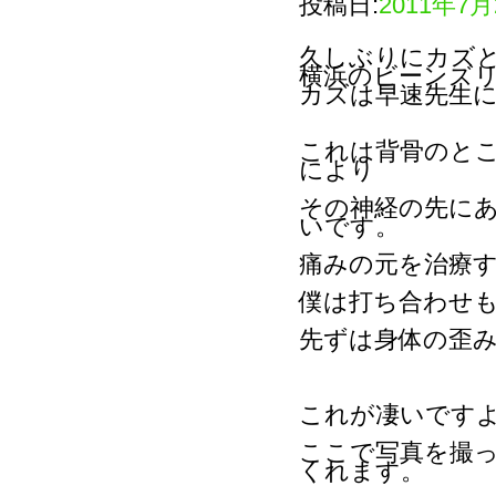
投稿日:
2011年7月
久しぶりにカズ
横浜のビーンズ
カズは早速先生
これは背骨のと
により
その神経の先に
いです。
痛みの元を治療
僕は打ち合わせ
先ずは身体の歪
これが凄いです
ここで写真を撮
くれます。