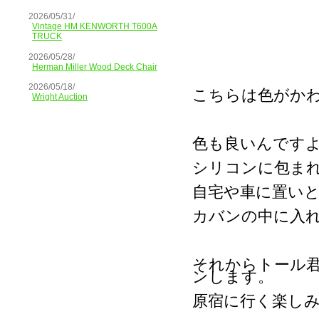
2026/05/31/
Vintage HM KENWORTH T600A
TRUCK
2026/05/28/
Herman Miller Wood Deck Chair
2026/05/18/
こちらは色がかわいい
Wright Auction
色も良いんです
シリコンに包ま
自宅や車に置い
カバンの中に入
それからトール
ンします。
原宿に行く楽し