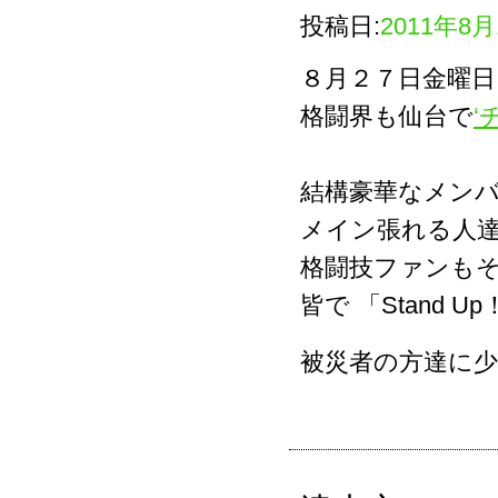
投稿日:
2011年8月
８月２７日金曜日
格闘界も仙台で
‘
結構豪華なメン
メイン張れる人
格闘技ファンも
皆で 「Stand U
被災者の方達に