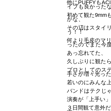
他にPUFFYもA
イブも良かった
初めて観た9mm
かな、
その辺はスタイ
う！！
何より毛皮のマ
ったのでまた今
あっ忘れてた、
久しぶりに観た
プロとしてのス
手さが増々光っ
若いのにみんな
バンドはテクじ
演奏が「上手い
３日間観て意外