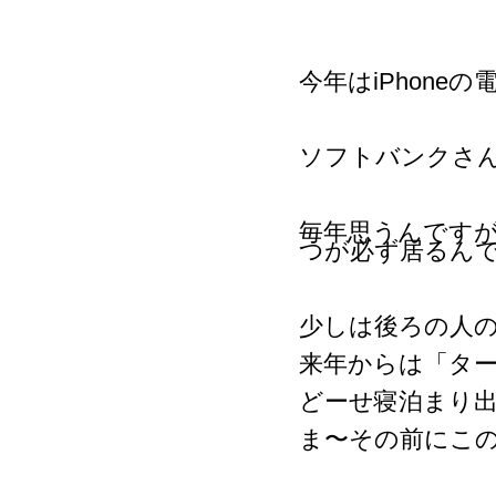
今年はiPhon
ソフトバンクさ
毎年思うんです
つが必ず居るん
少しは後ろの人
来年からは「タ
どーせ寝泊まり
ま〜その前にこ