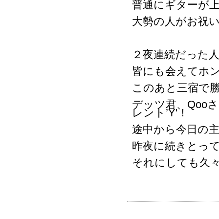
普通にギターが
大勢の人がお祝
２夜連続だった
皆にも会えてホ
このあと三宿で
デッツ君、Qoo
レント’Y'！
途中から今日の主
昨夜に続きとっ
それにしても久々