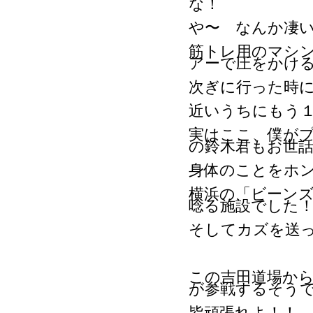
な！
や〜 なんか凄
筋トレ用のマシ
アーで圧をかけ
次ぎに行った時
近いうちにもう
実はここ、僕が
の鈴木君もお世
身体のことをホ
横浜の「ビーン
唸る施設でした
そしてカズを送
この吉田道場から
が参戦するそう
皆頑張れよ！！