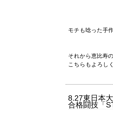
モチも唸った手
それから恵比寿
こちらもよろし
8.27東日
合格闘技「ST