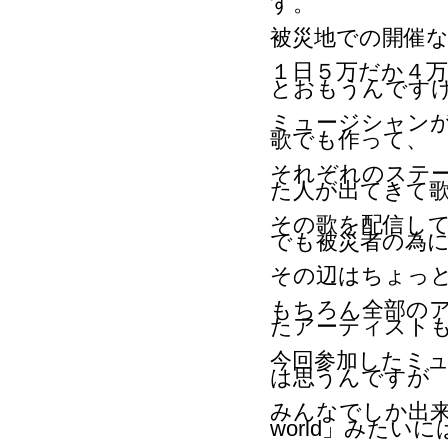
す。
被災地での開催
１日５万だか４
とおもうんです
ミュージシャン
歌でも作って、
それぞれのステ
た人が出てきて
その歌を配信し
でも被災者の為
その辺はちょっ
もちろん全部の
たアーティスト
今回参加したミ
は思うんですが
みんなでしか出来な
world」みた