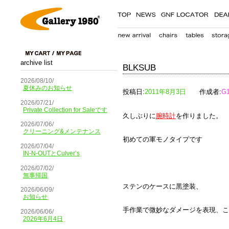
archive list
BLKSUB
2026/08/10/
夏休みのお知らせ
投稿日:
2011年8月3日
作成者:
G
2026/07/21/
Private Collection for Saleです
久しぶりに
腕時計
を作りました。
2026/07/06/
クリーニング&メンテナンス
初めての軍モノタイプです
2026/07/04/
IN-N-OUTとCulver’s
2026/07/02/
無事帰国
ステンのケースに黒塗装、
2026/06/09/
お知らせ
手作業で微妙なダメージを表現、こ
2026/06/06/
2026年6月4日