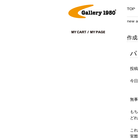
作成
パ
投稿
今日
無事
もち
どれ
これ
実際