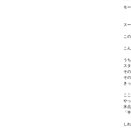
モー
スー
この
こん
うち
スタ
その
その
きっ
ここ
やっ
氷点
「半
しれ