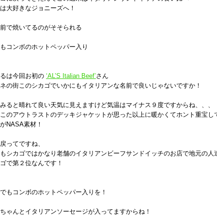
は大好きなジョニーズへ！
前で焼いてるのがそそられる
もコンボのホットペッパー入り
するは今回お初の
‘AL’S Italian Beef’
さん
ネの街このシカゴでいかにもイタリアンな名前で良いじゃないですか！
みると晴れて良い天気に見えますけど気温はマイナス９度ですからね、、、
このアウトラストのデッキジャケットが思った以上に暖かくてホント重宝し
がNASA素材！
戻ってですね、
もシカゴではかなり老舗のイタリアンビーフサンドイッチのお店で地元の人
ゴで第２位なんです！
でもコンボのホットペッパー入りを！
ちゃんとイタリアンソーセージが入ってますからね！