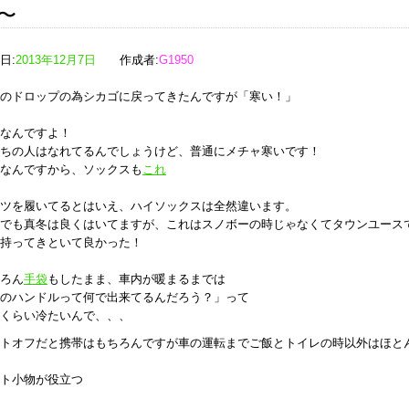
〜
日:
2013年12月7日
作成者:
G1950
のドロップの為シカゴに戻ってきたんですが「寒い！」
なんですよ！
ちの人はなれてるんでしょうけど、普通にメチャ寒いです！
なんですから、ソックスも
これ
ツを履いてるとはいえ、ハイソックスは全然違います。
でも真冬は良くはいてますが、これはスノボーの時じゃなくてタウンユース
持ってきといて良かった！
ろん
手袋
もしたまま、車内が暖まるまでは
のハンドルって何で出来てるんだろう？」って
くらい冷たいんで、、、
トオフだと携帯はもちろんですが車の運転までご飯とトイレの時以外はほと
ト小物が役立つ