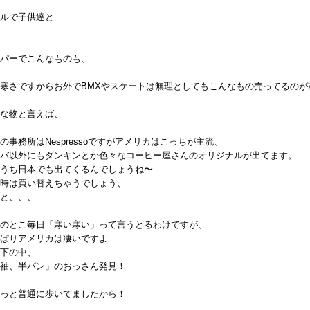
ルで子供達と
パーでこんなものも、
寒さですからお外でBMXやスケートは無理としてもこんなもの売ってるのが
な物と言えば、
の事務所はNespressoですがアメリカはこっちが主流、
バ以外にもダンキンとか色々なコーヒー屋さんのオリジナルが出てます。
うち日本でも出てくるんでしょうね〜
時は買い替えちゃうでしょう、
と、、、
のとこ毎日「寒い寒い」って言うとるわけですが、
ぱりアメリカは凄いですよ
下の中、
袖、半パン」のおっさん発見！
っと普通に歩いてましたから！