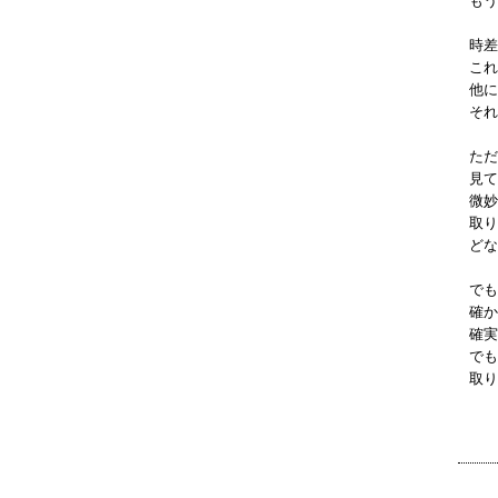
もう
時差
これ
他に
それ
ただ
見て
微妙
取り
どな
でも
確か
確実
でも
取り