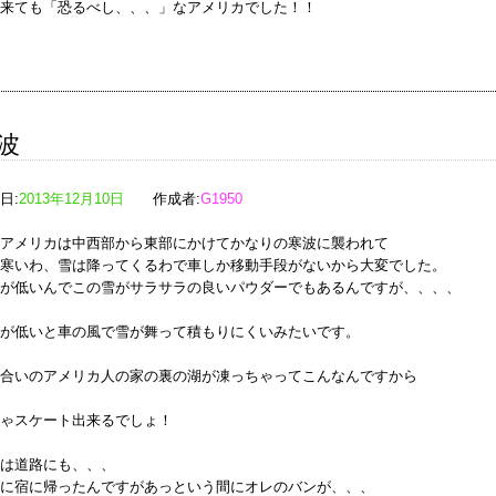
来ても「恐るべし、、、」なアメリカでした！！
波
日:
2013年12月10日
作成者:
G1950
アメリカは中西部から東部にかけてかなりの寒波に襲われて
寒いわ、雪は降ってくるわ
で車しか移動手段がないから
大変でした。
が低いんでこの雪がサラサラの良いパウダーでもあるんですが、、、、
が低いと車の風で雪が舞って積もりにくいみたいです。
合いのアメリカ人の家の裏の湖が凍っちゃってこんなんですから
ゃスケート出来るでしょ！
は道路にも、、、
に宿に帰ったんですがあっという間にオレのバンが、、、