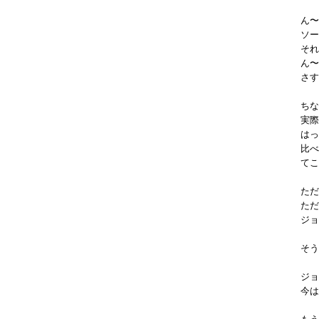
ん〜
ソー
それ
ん〜
さす
ちな
実際
はっ
比べ
てこ
ただ
ただ
ジョ
そう
ジョ
今は