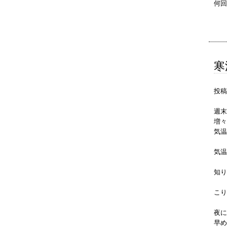
何回
寒
投稿
週末
増々
気温
気温
知り
こり
夜に
早め