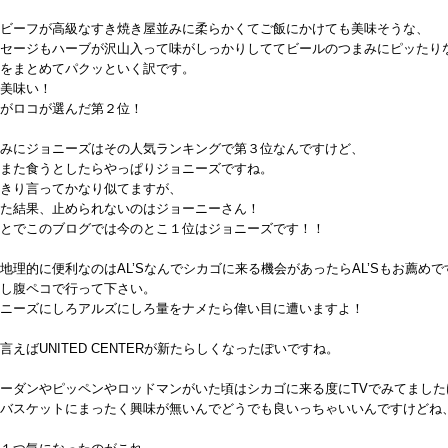
ビーフが高級なすき焼き屋並みに柔らかくてご飯にかけても美味そうな、
セージもハーブが沢山入って味がしっかりしててビールのつまみにピッたり
をまとめてパクッといく訳です。
美味い！
がロコが選んだ第２位！
みにジョニーズはその人気ランキングで第３位なんですけど、
また食うとしたらやっぱりジョニーズですね。
きり言ってかなり似てますが、
た結果、止められないのはジョーニーさん！
とでこのブログでは今のとこ１位はジョニーズです！！
地理的に便利なのはAL’Sなんでシカゴに来る機会があったらAL’Sもお薦めで
し腹ペコで行って下さい。
ニーズにしろアルズにしろ量をナメたら偉い目に遭いますよ！
言えばUNITED CENTERが新たらしくなったぽいですね。
ーダンやピッペンやロッドマンがいた頃はシカゴに来る度にTVでみてました
バスケットにまったく興味が無いんでどうでも良いっちゃいいんですけどね