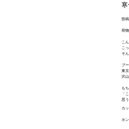
寒
投稿
荷物
こん
こっ
そん
ブー
東京
沢山
もち
「こ
思う
カッ
ホン