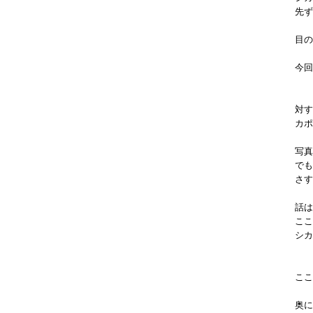
先ず
目の
今回
対
カポ
写真
でも
さす
話は
ここ
シカ
ここ
奥に