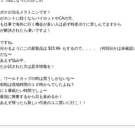
１つ気になったのがこれ
ボケが治るメラトニンです！
がホントに効くならパイロットやCAの方、
も仕事で海外に行く機会が多い人は必ず時差ボケに苦しんでますから
が解決されたら凄いですよ！
ですね。
分かるようにこの新製品は $23.99- もするので、、、、（何回分かは未確認
だな〜
あえず悩み中、
たか試された方は是非情報を！
、ワールドカップの時は買うしかないな〜
初戦は現地時間の１０時からでしたよね？
に１番眠たい時間でしょ〜
最強に興奮するから目も覚めるか！
あえず帰ったら新しい代表のユニ買いに行こ！！