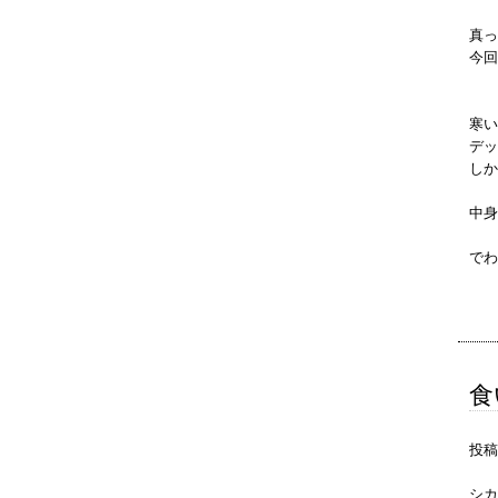
真っ
今回
寒い
デッ
しか
中身
でわ
食
投稿
シカ