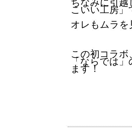
ちなみに引越
こいい工房」
オレもムラを
この初コラボ
「ならでは」
ます！