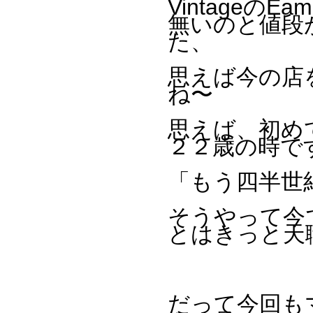
VintageのE
無いのと値段
た、
思えば今の店
ね〜
思えば、初め
２２歳の時で
「もう四半世
そうやって今
とはきっと天
だって今回も