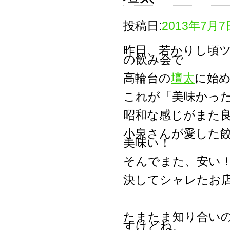
投稿日:
2013年7月7
昨日、若かりし頃
の飲み会で
高輪台の
壇太
に始
これが「美味かっ
昭和な感じがまた
小泉さんが愛した
美味い！
そんでまた、安い
決してシャレたお
たまたま知り合い
すけどね、