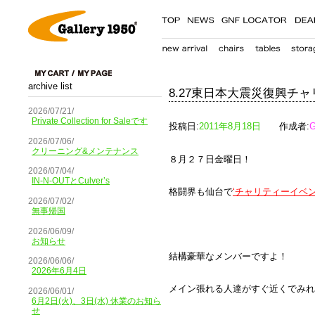
archive list
8.27東日本大震災復興チャ
2026/07/21/
Private Collection for Saleです
投稿日:
2011年8月18日
作成者:
G
2026/07/06/
クリーニング&メンテナンス
８月２７日金曜日！
2026/07/04/
IN-N-OUTとCulver’s
格闘界も仙台で
‘チャリティーイベン
2026/07/02/
無事帰国
2026/06/09/
お知らせ
結構豪華なメンバーですよ！
2026/06/06/
2026年6月4日
メイン張れる人達がすぐ近くでみれ
2026/06/01/
6月2日(火)、3日(水) 休業のお知ら
せ