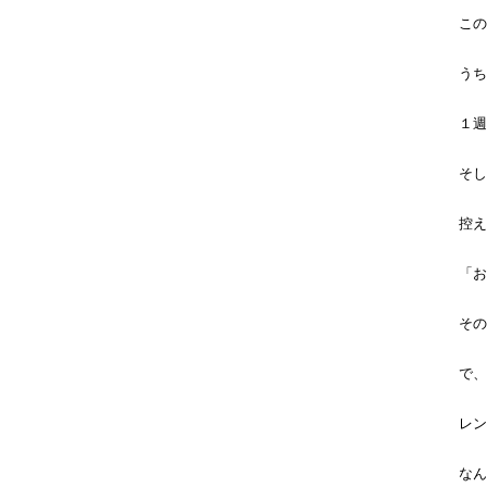
この
うち
１週
そし
控え
「お
その
で、
レン
なん