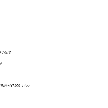
その足で
が
料が¥7,000-くらい、