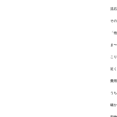
流石
その
「他
ま〜
こり
近く
費用
うち
確か
安物