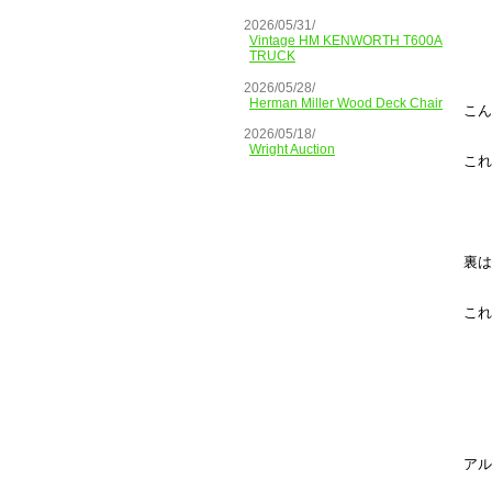
2026/05/31/
Vintage HM KENWORTH T600A
TRUCK
2026/05/28/
Herman Miller Wood Deck Chair
こん
2026/05/18/
Wright Auction
これ
裏は
これ
アル