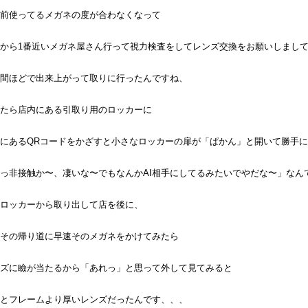
前使ってるメガネの度が合わなくなって
から1番近いメガネ屋さん行って視力検査をしてレンズ交換をお願いしまし
間ほどで出来上がって取りに行ったんですね、
たら店内にある引取り用のロッカーに
にあるQRコードをかざすと小さなロッカーの扉が「ぱかん」と開いて勝手
っ非接触か〜、凄いな〜でもなんかAI相手にしてるみたいでやだな〜」なん
ロッカーから取り出して店を後に、
その帰り道に早速そのメガネをかけてみたら
ズに瞼が当たるから「あれっ」と思って外して見てみると
とフレームより厚いレンズだったんです、、、