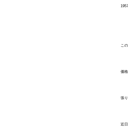
19
この
価格は
張り
近日