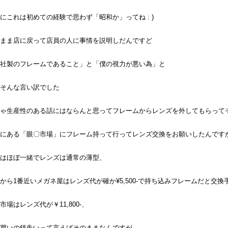
にこれは初めての経験で思わず「昭和か」ってね : )
まま店に戻って店員の人に事情を説明しだんですど
社製のフレームであること」と「僕の視力が悪い為」と
そんな言い訳でした
ゃ生産性のある話にはならんと思ってフレームからレンズを外してもらって
にある「眼〇市場」にフレーム持って行ってレンズ交換をお願いしたんです
はほぼ一緒でレンズは通常の薄型、
から1番近いメガネ屋はレンズ代が確か¥5,500-で持ち込みフレームだと交換手数
市場はレンズ代が￥11,800-、
買いの銭失いって言えばそのままなんですが、