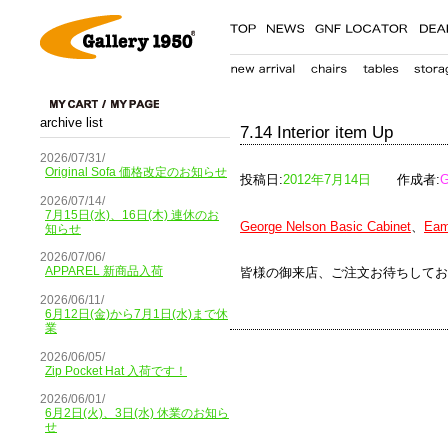
archive list
7.14 Interior item Up
2026/07/31/
Original Sofa 価格改定のお知らせ
投稿日:
2012年7月14日
作成者:
G
2026/07/14/
7月15日(水)、16日(木) 連休のお
George Nelson Basic Cabinet
、
Eam
知らせ
2026/07/06/
APPAREL 新商品入荷
皆様の御来店、ご注文お待ちしてお
2026/06/11/
6月12日(金)から7月1日(水)まで休
業
2026/06/05/
Zip Pocket Hat 入荷です！
2026/06/01/
6月2日(火)、3日(水) 休業のお知ら
せ