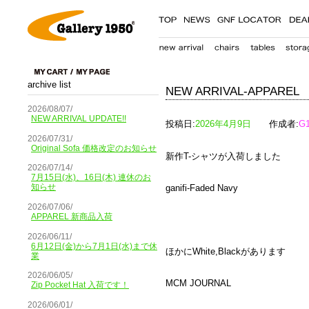
archive list
NEW ARRIVAL-APPAREL
2026/08/07/
NEW ARRIVAL UPDATE!!
投稿日:
2026年4月9日
作成者:
G
2026/07/31/
Original Sofa 価格改定のお知らせ
新作T-シャツが入荷しました
2026/07/14/
7月15日(水)、16日(木) 連休のお
知らせ
ganifi-Faded Navy
2026/07/06/
APPAREL 新商品入荷
2026/06/11/
6月12日(金)から7月1日(水)まで休
ほかにWhite,Blackがあります
業
2026/06/05/
MCM JOURNAL
Zip Pocket Hat 入荷です！
2026/06/01/