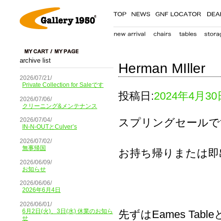
archive list
Herman MIller
2026/07/21/
Private Collection for Saleです
投稿日:
2024年4月30
2026/07/06/
クリーニング&メンテナンス
スプリングセールで
2026/07/04/
IN-N-OUTとCulver’s
2026/07/02/
無事帰国
お持ち帰りまたは即
2026/06/09/
お知らせ
2026/06/06/
2026年6月4日
2026/06/01/
6月2日(火)、3日(水) 休業のお知ら
先ずはEames Tableと
せ