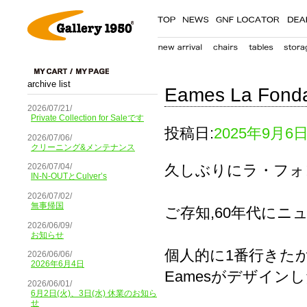
archive list
Eames La Fonda 
2026/07/21/
Private Collection for Saleです
投稿日:
2025年9月6
2026/07/06/
クリーニング&メンテナンス
久しぶりにラ・フォ
2026/07/04/
IN-N-OUTとCulver’s
2026/07/02/
無事帰国
ご存知,60年代にニュ
2026/06/09/
お知らせ
個人的に1番行きた
2026/06/06/
2026年6月4日
Eamesがデザイン
2026/06/01/
6月2日(火)、3日(水) 休業のお知ら
せ