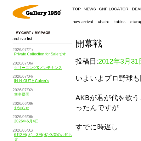
archive list
開幕戦
2026/07/21/
Private Collection for Saleです
投稿日:
2012年3月31
2026/07/06/
クリーニング&メンテナンス
いよいよプロ野球も
2026/07/04/
IN-N-OUTとCulver’s
2026/07/02/
無事帰国
AKBが君が代を歌
2026/06/09/
ったんですが
お知らせ
2026/06/06/
2026年6月4日
すでに時遅し
2026/06/01/
6月2日(火)、3日(水) 休業のお知ら
せ