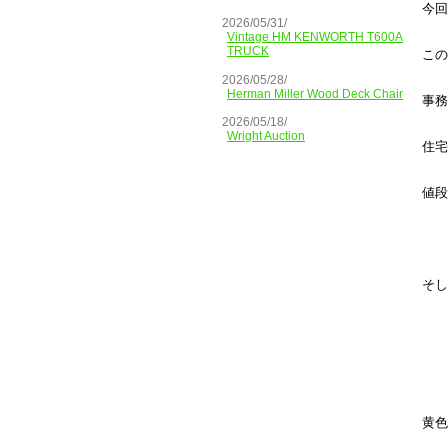
今回
2026/05/31/
Vintage HM KENWORTH T600A
TRUCK
この
2026/05/28/
Herman Miller Wood Deck Chair
事務
2026/05/18/
Wright Auction
住宅
値段
そし
黄色