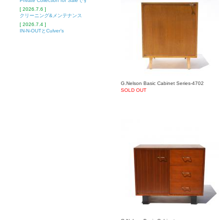
Private Collection for Saleです
[ 2026.7.6 ]
クリーニング&メンテナンス
[ 2026.7.4 ]
IN-N-OUTとCulver’s
G.Nelson Basic Cabinet Series-4702
SOLD OUT