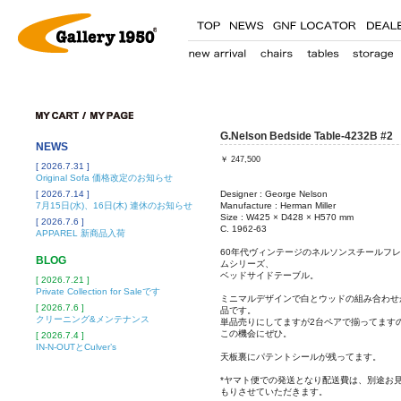
G.Nelson Bedside Table-4232B #2
NEWS
￥
247,500
[ 2026.7.31 ]
Original Sofa 価格改定のお知らせ
[ 2026.7.14 ]
Designer : George Nelson
7月15日(水)、16日(木) 連休のお知らせ
Manufacture : Herman Miller
Size : W425 × D428 × H570 mm
[ 2026.7.6 ]
C. 1962-63
APPAREL 新商品入荷
60年代ヴィンテージのネルソンスチールフ
BLOG
ムシリーズ、
ベッドサイドテーブル。
[ 2026.7.21 ]
Private Collection for Saleです
ミニマルデザインで白とウッドの組み合わせ
[ 2026.7.6 ]
品です。
クリーニング&メンテナンス
単品売りにしてますが2台ペアで揃ってます
この機会にぜひ。
[ 2026.7.4 ]
IN-N-OUTとCulver’s
天板裏にパテントシールが残ってます。
*ヤマト便での発送となり配送費は、別途お
もりさせていただきます。