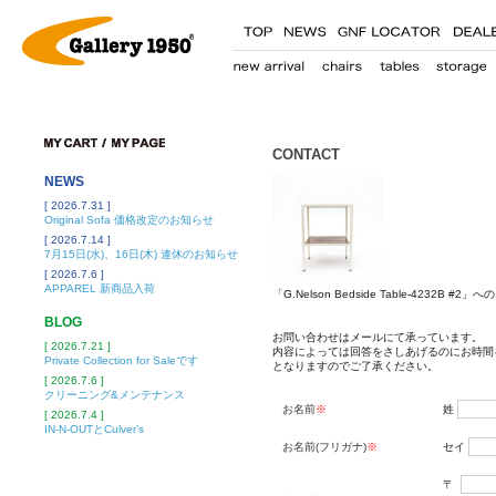
CONTACT
NEWS
[ 2026.7.31 ]
Original Sofa 価格改定のお知らせ
[ 2026.7.14 ]
7月15日(水)、16日(木) 連休のお知らせ
[ 2026.7.6 ]
APPAREL 新商品入荷
「G.Nelson Bedside Table-4232B #
BLOG
お問い合わせはメールにて承っています。
[ 2026.7.21 ]
内容によっては回答をさしあげるのにお時間
Private Collection for Saleです
となりますのでご了承ください。
[ 2026.7.6 ]
クリーニング&メンテナンス
お名前
※
姓
[ 2026.7.4 ]
IN-N-OUTとCulver’s
お名前(フリガナ)
※
セイ
〒