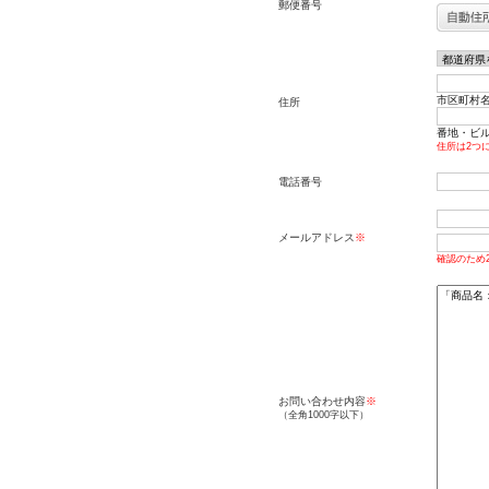
郵便番号
市区町村名
住所
番地・ビル名
住所は2つ
電話番号
メールアドレス
※
確認のため
お問い合わせ内容
※
（全角1000字以下）