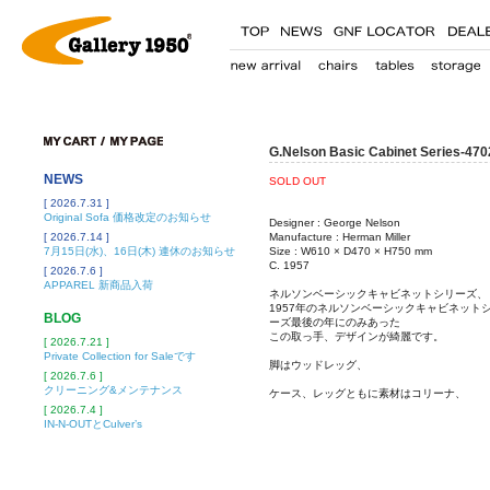
G.Nelson Basic Cabinet Series-470
NEWS
SOLD OUT
[ 2026.7.31 ]
Original Sofa 価格改定のお知らせ
Designer : George Nelson
[ 2026.7.14 ]
Manufacture : Herman Miller
7月15日(水)、16日(木) 連休のお知らせ
Size : W610 × D470 × H750 mm
C. 1957
[ 2026.7.6 ]
APPAREL 新商品入荷
ネルソンベーシックキャビネットシリーズ、
1957年のネルソンベーシックキャビネット
BLOG
ーズ最後の年にのみあった
この取っ手、デザインが綺麗です。
[ 2026.7.21 ]
Private Collection for Saleです
脚はウッドレッグ、
[ 2026.7.6 ]
クリーニング&メンテナンス
ケース、レッグともに素材はコリーナ、
[ 2026.7.4 ]
IN-N-OUTとCulver’s