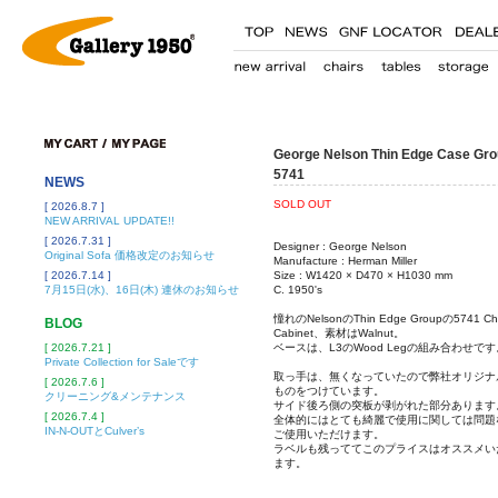
George Nelson Thin Edge Case Gro
5741
NEWS
SOLD OUT
[ 2026.8.7 ]
NEW ARRIVAL UPDATE!!
[ 2026.7.31 ]
Designer : George Nelson
Original Sofa 価格改定のお知らせ
Manufacture : Herman Miller
[ 2026.7.14 ]
Size : W1420 × D470 × H1030 mm
7月15日(水)、16日(木) 連休のお知らせ
C. 1950's
憧れのNelsonのThin Edge Groupの5741 Ch
BLOG
Cabinet、素材はWalnut。
[ 2026.7.21 ]
ベースは、L3のWood Legの組み合わせです
Private Collection for Saleです
取っ手は、無くなっていたので弊社オリジナ
[ 2026.7.6 ]
ものをつけています。
クリーニング&メンテナンス
サイド後ろ側の突板が剥がれた部分あります
[ 2026.7.4 ]
全体的にはとても綺麗で使用に関しては問題
IN-N-OUTとCulver’s
ご使用いただけます。
ラベルも残っててこのプライスはオススメい
ます。