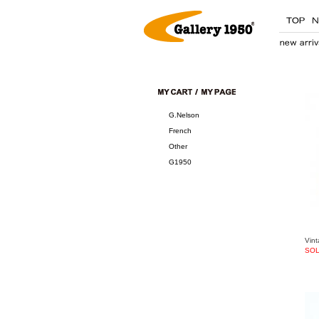
G.Nelson
French
Other
G1950
Vin
SOL