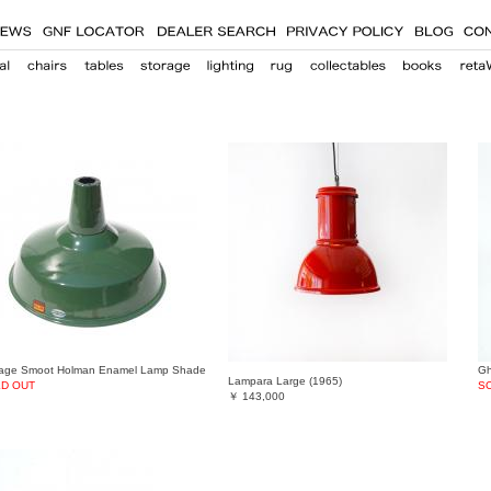
tage Smoot Holman Enamel Lamp Shade
Gh
Lampara Large (1965)
D OUT
S
￥
143,000