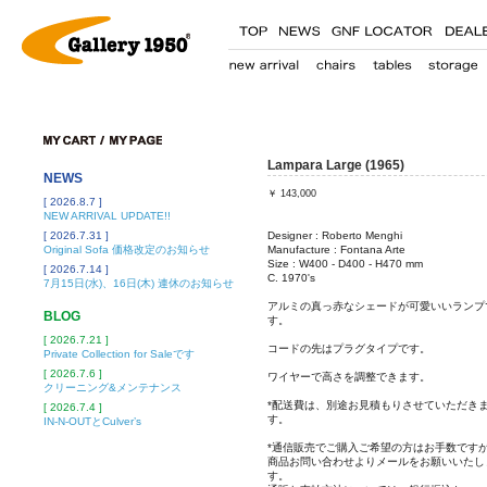
Lampara Large (1965)
NEWS
￥
143,000
[ 2026.8.7 ]
NEW ARRIVAL UPDATE!!
[ 2026.7.31 ]
Designer : Roberto Menghi
Original Sofa 価格改定のお知らせ
Manufacture : Fontana Arte
Size : W400 - D400 - H470 mm
[ 2026.7.14 ]
C. 1970's
7月15日(水)、16日(木) 連休のお知らせ
アルミの真っ赤なシェードが可愛いいランプ
BLOG
す。
[ 2026.7.21 ]
コードの先はプラグタイプです。
Private Collection for Saleです
[ 2026.7.6 ]
ワイヤーで高さを調整できます。
クリーニング&メンテナンス
*配送費は、別途お見積もりさせていただき
[ 2026.7.4 ]
す。
IN-N-OUTとCulver’s
*通信販売でご購入ご希望の方はお手数です
商品お問い合わせよりメールをお願いいたし
す。