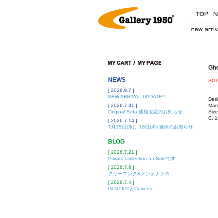
Ghe
NEWS
SOL
[ 2026.8.7 ]
NEW ARRIVAL UPDATE!!
Desi
[ 2026.7.31 ]
Manu
Original Sofa 価格改定のお知らせ
Siz
C. 
[ 2026.7.14 ]
7月15日(水)、16日(木) 連休のお知らせ
BLOG
[ 2026.7.21 ]
Private Collection for Saleです
[ 2026.7.6 ]
クリーニング&メンテナンス
[ 2026.7.4 ]
IN-N-OUTとCulver’s