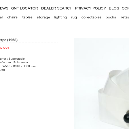
rpe (1968)
D OUT
gner : Superstudio
facture : Poltronova
e : W530 - D310 - H380 mm
1968