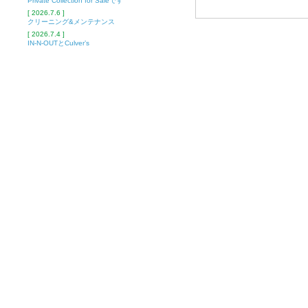
Private Collection for Saleです
[ 2026.7.6 ]
クリーニング&メンテナンス
[ 2026.7.4 ]
IN-N-OUTとCulver’s