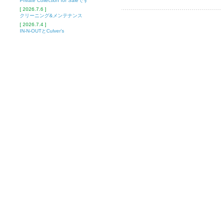
Private Collection for Saleです
[ 2026.7.6 ]
クリーニング&メンテナンス
[ 2026.7.4 ]
IN-N-OUTとCulver’s