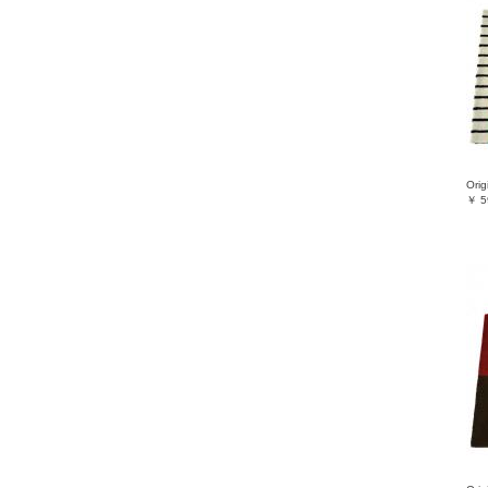
Orig
￥
5