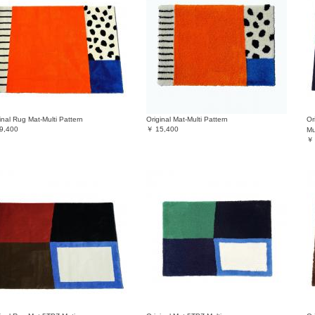
inal Rug Mat-Multi Pattern
Original Mat-Multi Pattern
Or
9,400
￥
15,400
Mu