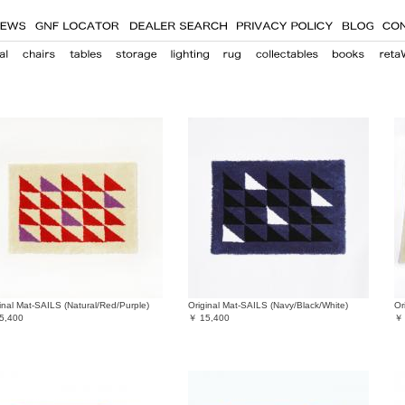
inal Mat-SAILS (Natural/Red/Purple)
Original Mat-SAILS (Navy/Black/White)
Or
5,400
￥
15,400