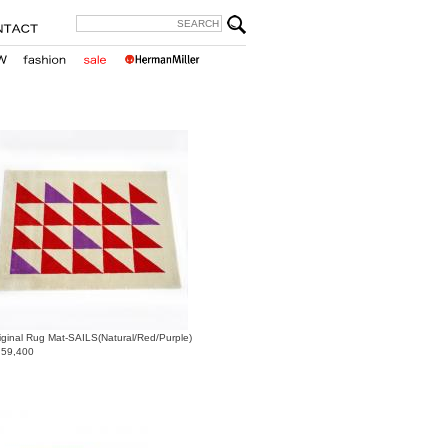
iginal Rug Mat-SAILS(Natural/Red/Purple)
￥
59,400