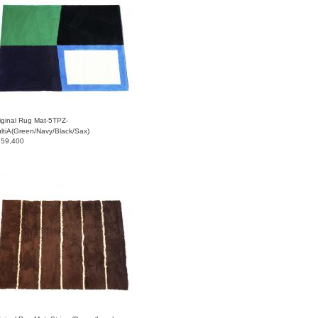
iginal Rug Mat-5TPZ-
ltiA(Green/Navy/Black/Sax)
￥
59,400