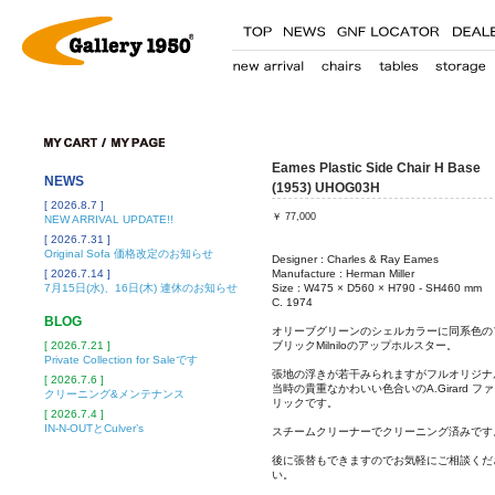
Eames Plastic Side Chair H Base
NEWS
(1953) UHOG03H
[ 2026.8.7 ]
￥
77,000
NEW ARRIVAL UPDATE!!
[ 2026.7.31 ]
Original Sofa 価格改定のお知らせ
Designer : Charles & Ray Eames
[ 2026.7.14 ]
Manufacture : Herman Miller
7月15日(水)、16日(木) 連休のお知らせ
Size : W475 × D560 × H790 - SH460 mm
C. 1974
BLOG
オリーブグリーンのシェルカラーに同系色の
[ 2026.7.21 ]
ブリックMilniloのアップホルスター。
Private Collection for Saleです
張地の浮きが若干みられますがフルオリジナ
[ 2026.7.6 ]
当時の貴重なかわいい色合いのA.Girard フ
クリーニング&メンテナンス
リックです。
[ 2026.7.4 ]
IN-N-OUTとCulver’s
スチームクリーナーでクリーニング済みです
後に張替もできますのでお気軽にご相談くだ
い。