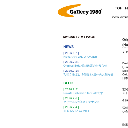
Ori
(Na
NEWS
￥
1
[ 2026.8.7 ]
NEW ARRIVAL UPDATE!!
[ 2026.7.31 ]
Des
Original Sofa 価格改定のお知らせ
Qual
[ 2026.7.14 ]
Siz
7月15日(水)、16日(木) 連休のお知らせ
Colo
日本
BLOG
[ 2026.7.21 ]
玄関
Private Collection for Saleです
ント
[ 2026.7.6 ]
G1
クリーニング&メンテナンス
[ 2026.7.4 ]
送料
IN-N-OUTとCulver’s
い合
数量