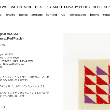
ginal Mat-SAILS
tural/Red/Purple)
5,400
ign : G1950
ity : 100% acrylic
e : W800 × H550 (毛足15 mm)
r : Natural/Red/Purple
製
、キッチン、ベッドサイドの足元に、アクセ
にもなる良いサイズです。
950のオリジナルデザインラグマットです。
についてご不明な点などございましたらお問
わせをお願い致します。
：