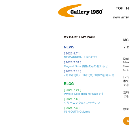
MCM
NEWS
￥
1
[ 2026.8.7 ]
NEW ARRIVAL UPDATE!!
Desi
[ 2026.7.31 ]
Manu
Original Sofa 価格改定のお知らせ
Siz
C. 1
[ 2026.7.14 ]
7月15日(水)、16日(木) 連休のお知らせ
レコ
本で
BLOG
でき
[ 2026.7.21 ]
送料
Private Collection for Saleです
せを
[ 2026.7.6 ]
クリーニング&メンテナンス
[ 2026.7.4 ]
数量
IN-N-OUTとCulver’s