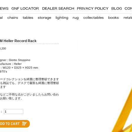
 Heller Record Rack
3,200
gner : Giotto Stoppino
facture : Heller
e : W120 × D325 × H325 mm
970's
ードコレクションを綺麗に整理整頓できます
も雑誌でも、デスクで書類も綺麗に整理整頓
ます
などご不明な点がございましたらお問い合わ
お願い致します。
：