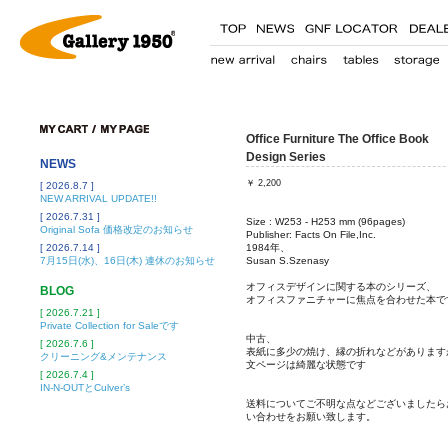
Office Furniture The Office Book
Design Series
NEWS
￥
2,200
[ 2026.8.7 ]
NEW ARRIVAL UPDATE!!
[ 2026.7.31 ]
Size : W253 - H253 mm (96pages)
Original Sofa 価格改定のお知らせ
Publisher: Facts On File,Inc.
[ 2026.7.14 ]
1984年、
7月15日(水)、16日(木) 連休のお知らせ
Susan S.Szenasy
オフィスデザインに関する本のシリーズ、
BLOG
オフィスファニチャーに焦点を合わせた本で
[ 2026.7.21 ]
Private Collection for Saleです
中古、
[ 2026.7.6 ]
表紙に多少の焼け、縁の折れなどがあります
クリーニング&メンテナンス
文ページは綺麗な状態です
[ 2026.7.4 ]
IN-N-OUTとCulver’s
送料についてご不明な点などございましたら
い合わせをお願い致します。