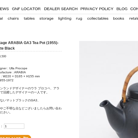
tage ARABIA GA3 Tea Pot (1955)-
te Black
8,500
gner : Ulla Procope
ufacture : ARABIA
e : W220 × D165 × H155 mm
1955-1972
ンランドデザイナーのウラ プロコペ、アラ
で活躍したデザイナーの一人です。
ないマットブラックのGA3、
やご不明な点などございましたらお問い合わ
ださい。
：