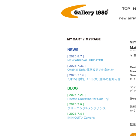
Vin
Mat
NEWS
￥
3
[ 2026.8.7 ]
NEW ARRIVAL UPDATE!!
[ 2026.7.31 ]
Desi
Original Sofa 価格改定のお知らせ
Man
[ 2026.7.14 ]
Siz
7月15日(水)、16日(木) 連休のお知らせ
C. 
フィ
BLOG
ビア
[ 2026.7.21 ]
Private Collection for Saleです
艶の
[ 2026.7.6 ]
送料
クリーニング&メンテナンス
せく
[ 2026.7.4 ]
IN-N-OUTとCulver’s
数量