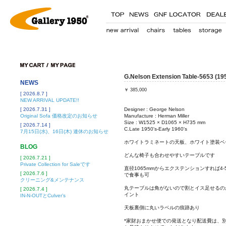
G.Nelson Extension Table-5653 (19
NEWS
￥
385,000
[ 2026.8.7 ]
NEW ARRIVAL UPDATE!!
[ 2026.7.31 ]
Designer : George Nelson
Original Sofa 価格改定のお知らせ
Manufacture : Herman Miller
Size : W1525 × D1065 × H735 mm
[ 2026.7.14 ]
C.Late 1950's-Early 1960's
7月15日(水)、16日(木) 連休のお知らせ
ホワイトラミネートの天板、ホワイト塗装ベ
BLOG
どんな椅子も合わせやすいテーブルです
[ 2026.7.21 ]
Private Collection for Saleです
直径1065mmからエクステンションすれば4-
[ 2026.7.6 ]
で食事も可
クリーニング&メンテナンス
丸テーブルは角がないので割とイス足せるの
[ 2026.7.4 ]
イント
IN-N-OUTとCulver’s
天板裏側に丸いラベルの痕跡あり
*家財おまかせ便での発送となり配送費は、