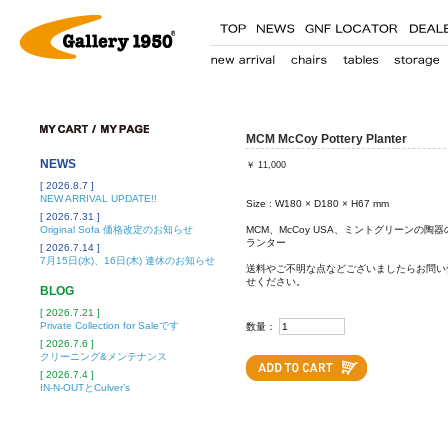
MCM McCoy Pottery Planter
NEWS
￥
11,000
[ 2026.8.7 ]
NEW ARRIVAL UPDATE!!
Size : W180 × D180 × H67 mm
[ 2026.7.31 ]
Original Sofa 価格改定のお知らせ
MCM、McCoy USA、ミントグリーンの陶器
ランター
[ 2026.7.14 ]
7月15日(水)、16日(木) 連休のお知らせ
送料やご不明な点などございましたらお問い
せください。
BLOG
[ 2026.7.21 ]
Private Collection for Saleです
数量：
[ 2026.7.6 ]
クリーニング&メンテナンス
[ 2026.7.4 ]
IN-N-OUTとCulver’s