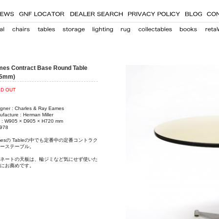
es Contract Base Round Table
05mm)
D OUT
igner : Charles & Ray Eames
facture : Herman Miller
e : W905 × D905 × H720 mm
1978
mesの Tableの中でも定番中の定番コントラク
ーステーブル。
ネートの天板は、輪ジミなど気にせず使いた
にお薦めです。