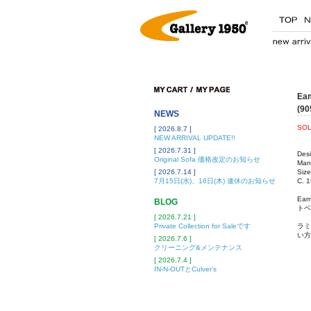
Eam
(9
NEWS
SOL
[ 2026.8.7 ]
NEW ARRIVAL UPDATE!!
[ 2026.7.31 ]
Des
Original Sofa 価格改定のお知らせ
Manu
[ 2026.7.14 ]
Siz
7月15日(水)、16日(木) 連休のお知らせ
C. 
Ea
BLOG
トベ
[ 2026.7.21 ]
Private Collection for Saleです
ラミ
い方
[ 2026.7.6 ]
クリーニング&メンテナンス
[ 2026.7.4 ]
IN-N-OUTとCulver’s