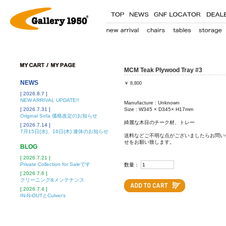
MCM Teak Plywood Tray #3
NEWS
￥
8,800
[ 2026.8.7 ]
NEW ARRIVAL UPDATE!!
Manufacture : Unknown
[ 2026.7.31 ]
Size : W345 × D345× H17mm
Original Sofa 価格改定のお知らせ
綺麗な木目のチーク材、トレー
[ 2026.7.14 ]
7月15日(水)、16日(木) 連休のお知らせ
送料などご不明な点がございましたらお問い
せをお願い致します。
BLOG
[ 2026.7.21 ]
Private Collection for Saleです
数量：
[ 2026.7.6 ]
クリーニング&メンテナンス
[ 2026.7.4 ]
IN-N-OUTとCulver’s