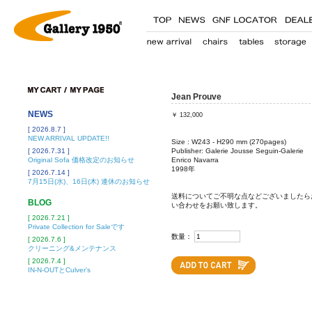
Jean Prouve
NEWS
￥
132,000
[ 2026.8.7 ]
NEW ARRIVAL UPDATE!!
Size : W243 - H290 mm (270pages)
[ 2026.7.31 ]
Publisher: Galerie Jousse Seguin-Galerie
Original Sofa 価格改定のお知らせ
Enrico Navarra
1998年
[ 2026.7.14 ]
7月15日(水)、16日(木) 連休のお知らせ
送料についてご不明な点などございましたら
BLOG
い合わせをお願い致します。
[ 2026.7.21 ]
Private Collection for Saleです
数量：
[ 2026.7.6 ]
クリーニング&メンテナンス
[ 2026.7.4 ]
IN-N-OUTとCulver’s