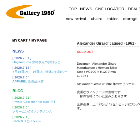
Alexander Girard 'Jagged' (1961)
NEWS
SOLD OUT
[ 2026.7.31 ]
Original Sofa 価格改定のお知らせ
Designer : Alexander Girard
[ 2026.7.14 ]
Manufacture : Herman Miller
7月15日(水)、16日(木) 連休のお知らせ
Size : W2700 × H1270 mm
C. 1961
[ 2026.7.6 ]
APPAREL 新商品入荷
Alexander Girard の1961年のオリジナル
BLOG
貴重なヴィンテージの生地です
一部保管時についた染みがあります
[ 2026.7.21 ]
Private Collection for Saleです
全体画像、上下部分が耳(セルビッジ)になっ
[ 2026.7.6 ]
す。
クリーニング&メンテナンス
[ 2026.7.4 ]
IN-N-OUTとCulver’s