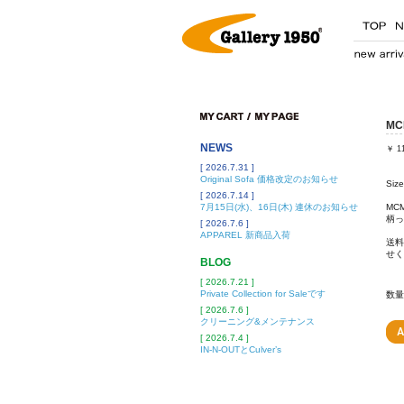
MCM
NEWS
￥
1
[ 2026.7.31 ]
Original Sofa 価格改定のお知らせ
Siz
[ 2026.7.14 ]
7月15日(水)、16日(木) 連休のお知らせ
MC
柄っ
[ 2026.7.6 ]
APPAREL 新商品入荷
送料
せく
BLOG
[ 2026.7.21 ]
Private Collection for Saleです
数量
[ 2026.7.6 ]
クリーニング&メンテナンス
[ 2026.7.4 ]
IN-N-OUTとCulver’s