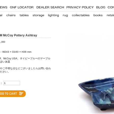
 McCoy Pottery Ashtray
1,000
e : W243 × D160 × H38 mm
M、McCoy USA、ネイビーブルーのマーブル
ぽい灰皿
やご不明な点などございましたらお問い合わ
ださい。
：