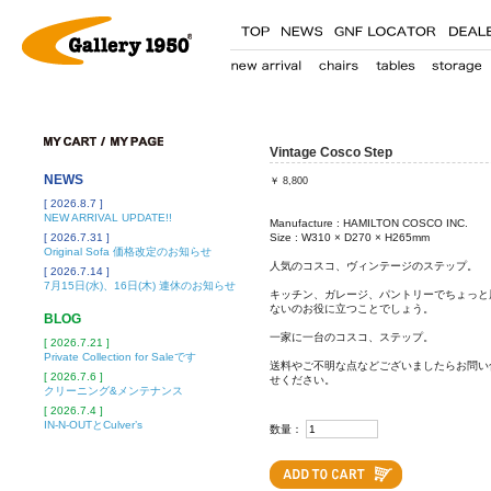
Vintage Cosco Step
NEWS
￥
8,800
[ 2026.8.7 ]
NEW ARRIVAL UPDATE!!
Manufacture : HAMILTON COSCO INC.
[ 2026.7.31 ]
Size : W310 × D270 × H265mm
Original Sofa 価格改定のお知らせ
人気のコスコ、ヴィンテージのステップ。
[ 2026.7.14 ]
7月15日(水)、16日(木) 連休のお知らせ
キッチン、ガレージ、パントリーでちょっと
ないのお役に立つことでしょう。
BLOG
一家に一台のコスコ、ステップ。
[ 2026.7.21 ]
Private Collection for Saleです
送料やご不明な点などございましたらお問い
[ 2026.7.6 ]
せください。
クリーニング&メンテナンス
[ 2026.7.4 ]
IN-N-OUTとCulver’s
数量：