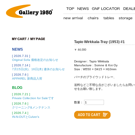
Tapio Wirkkala-Tray (1953) #1
NEWS
￥
44,000
[ 2026.7.31 ]
Original Sofa 価格改定のお知らせ
Designer : Tapio Wirkkala
[ 2026.7.14 ]
Manufacture : Soinne & Kni Oy
7月15日(水)、16日(木) 連休のお知らせ
Size : W550 × D415 × H10mm
[ 2026.7.6 ]
バーチのプライウッドトレー、
APPAREL 新商品入荷
送料などご不明な点がございましたらお問い
BLOG
せをお願い致します。
[ 2026.7.21 ]
Private Collection for Saleです
数量：
[ 2026.7.6 ]
クリーニング&メンテナンス
[ 2026.7.4 ]
IN-N-OUTとCulver’s