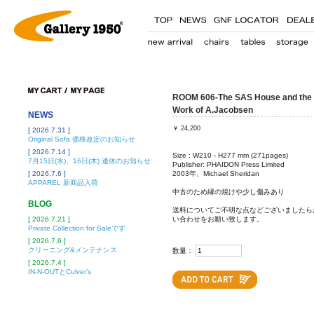
ROOM 606-The SAS House and the
Work of A.Jacobsen
NEWS
￥
24,200
[ 2026.7.31 ]
Original Sofa 価格改定のお知らせ
[ 2026.7.14 ]
Size : W210 - H277 mm (271pages)
7月15日(水)、16日(木) 連休のお知らせ
Publisher: PHAIDON Press Limited
[ 2026.7.6 ]
2003年、Michael Sheridan
APPAREL 新商品入荷
中古のため縁の焼けや少し傷みあり
BLOG
送料についてご不明な点などございましたら
[ 2026.7.21 ]
い合わせをお願い致します。
Private Collection for Saleです
[ 2026.7.6 ]
クリーニング&メンテナンス
数量：
[ 2026.7.4 ]
IN-N-OUTとCulver’s