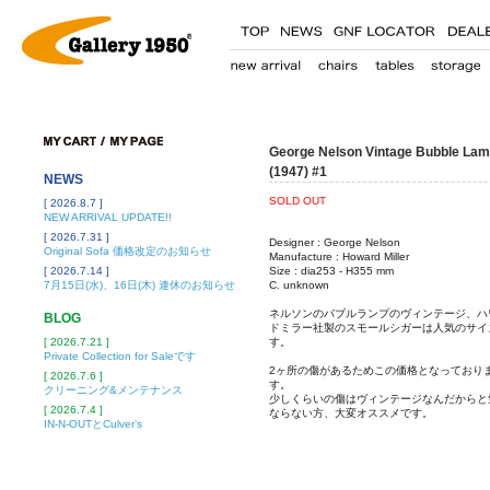
George Nelson Vintage Bubble La
(1947) #1
NEWS
SOLD OUT
[ 2026.8.7 ]
NEW ARRIVAL UPDATE!!
[ 2026.7.31 ]
Designer : George Nelson
Original Sofa 価格改定のお知らせ
Manufacture : Howard Miller
[ 2026.7.14 ]
Size : dia253 - H355 mm
7月15日(水)、16日(木) 連休のお知らせ
C. unknown
ネルソンのバブルランプのヴィンテージ、ハ
BLOG
ドミラー社製のスモールシガーは人気のサイ
[ 2026.7.21 ]
す。
Private Collection for Saleです
2ヶ所の傷があるためこの価格となっており
[ 2026.7.6 ]
す。
クリーニング&メンテナンス
少しくらいの傷はヴィンテージなんだからと
[ 2026.7.4 ]
ならない方、大変オススメです。
IN-N-OUTとCulver’s