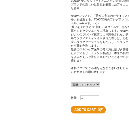
LOEB* サンダルウッドとムスクの完璧な調
ブランドの新しい世界観を表現したアイコニ
な香り
retaWについて、「香りに包まれたライフス
ル」を提案する、TOKYO発のフレグランス
ベル、retaW (リトゥ)
'香りを身にまとう' 新しいスタイルで、あな
暮らしをラグジュアリに演出します。retaW
ジナルのブレンド技術により調香されたナチ
ルでソフィスティケイトされた香りは、心と
深いリラクゼーションをもたらし、リラック
た空間を創造します。
最新のスキンケア医学の考え方に基づき開発
たボディトリートメント製品は、本来の肌の
をよみがえらせ香りに充ちたひとときで心ま
癒します。
送料についてご不明な点などございましたら
い合わせをお願い致します。
数量：