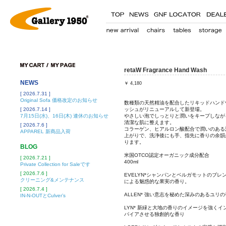
retaW Fragrance Hand Wash
NEWS
￥
4,180
[ 2026.7.31 ]
Original Sofa 価格改定のお知らせ
数種類の天然精油を配合したリキッドハンド
[ 2026.7.14 ]
ッシュがリニューアルして新登場。
7月15日(水)、16日(木) 連休のお知らせ
やさしい泡でしっとりと潤いをキープしなが
清潔な肌に整えます。
[ 2026.7.6 ]
コラーゲン、ヒアルロン酸配合で潤いのある
APPAREL 新商品入荷
上がりで、洗浄後にも手、指先に香りの余韻
ります。
BLOG
米国OTCO認定オーガニック成分配合
[ 2026.7.21 ]
400ml
Private Collection for Saleです
[ 2026.7.6 ]
EVELYN*シャンパンとベルガモットのブレ
クリーニング&メンテナンス
による魅惑的な果実の香り。
[ 2026.7.4 ]
ALLEN* 強い意志を秘めた深みのあるユリ
IN-N-OUTとCulver’s
LYN* 新緑と大地の香りのイメージを強くイ
パイアさせる独創的な香り